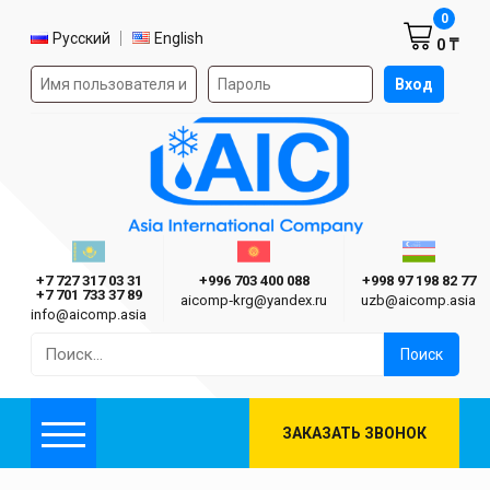
Корзин
0
Выбор языка
Русский
English
0 ₸
Форма авторизации на сайте
Вход
AIC
Казахстан г. Алматы
Киргизия г. Бишкек
Узбекиста
Asia International Company
+7 727 317 03 31
+996 703 400 088
+998 97 198 82 77
+7 701 733 37 89
aicomp‑krg@yandex.ru
uzb@aicomp.asia
info@aicomp.asia
Найти:
ЗАКАЗАТЬ ЗВОНОК
Меню