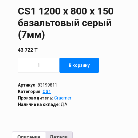
CS1 1200 х 800 х 150
базальтовый серый
(7мм)
43 722
₸
Количество
В корзину
товара
CS1
1200
х
Артикул:
83199811
800
Категория:
CS1
х
Производитель:
Craemer
150
Наличие на складе:
ДА
базальтовый
серый
(7мм)
Описание
Детали