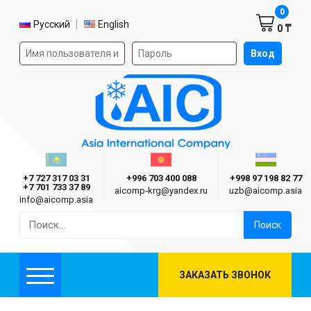
Корзин
0
Выбор языка
Русский
English
0 ₸
Форма авторизации на сайте
Вход
AIC
Казахстан г. Алматы
Киргизия г. Бишкек
Узбекиста
Asia International Company
+7 727 317 03 31
+996 703 400 088
+998 97 198 82 77
+7 701 733 37 89
aicomp‑krg@yandex.ru
uzb@aicomp.asia
info@aicomp.asia
Найти:
ЗАКАЗАТЬ ЗВОНОК
Меню