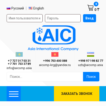
Корзин
0
Выбор языка
Русский
English
0 ₸
Форма авторизации на сайте
Вход
AIC
Казахстан г. Алматы
Киргизия г. Бишкек
Узбекиста
Asia International Company
+7 727 317 03 31
+996 703 400 088
+998 97 198 82 77
+7 701 733 37 89
aicomp‑krg@yandex.ru
uzb@aicomp.asia
info@aicomp.asia
Найти:
ЗАКАЗАТЬ ЗВОНОК
Меню