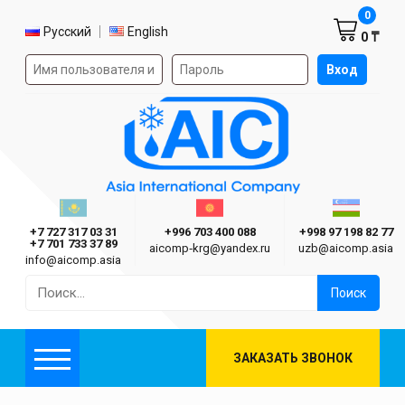
Корзин
0
Выбор языка
Русский
English
0 ₸
Форма авторизации на сайте
Вход
AIC
Казахстан г. Алматы
Киргизия г. Бишкек
Узбекиста
Asia International Company
+7 727 317 03 31
+996 703 400 088
+998 97 198 82 77
+7 701 733 37 89
aicomp‑krg@yandex.ru
uzb@aicomp.asia
info@aicomp.asia
Найти:
ЗАКАЗАТЬ ЗВОНОК
Меню