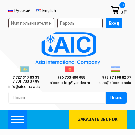
Корзин
0
Выбор языка
Русский
English
0 ₸
Форма авторизации на сайте
Вход
AIC
Казахстан г. Алматы
Киргизия г. Бишкек
Узбекиста
Asia International Company
+7 727 317 03 31
+996 703 400 088
+998 97 198 82 77
+7 701 733 37 89
aicomp‑krg@yandex.ru
uzb@aicomp.asia
info@aicomp.asia
Найти:
ЗАКАЗАТЬ ЗВОНОК
Меню