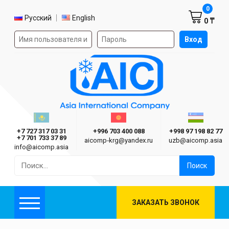
Корзин
0
Выбор языка
Русский
English
0 ₸
Форма авторизации на сайте
Вход
AIC
Казахстан г. Алматы
Киргизия г. Бишкек
Узбекиста
Asia International Company
+7 727 317 03 31
+996 703 400 088
+998 97 198 82 77
+7 701 733 37 89
aicomp‑krg@yandex.ru
uzb@aicomp.asia
info@aicomp.asia
Найти:
ЗАКАЗАТЬ ЗВОНОК
Меню