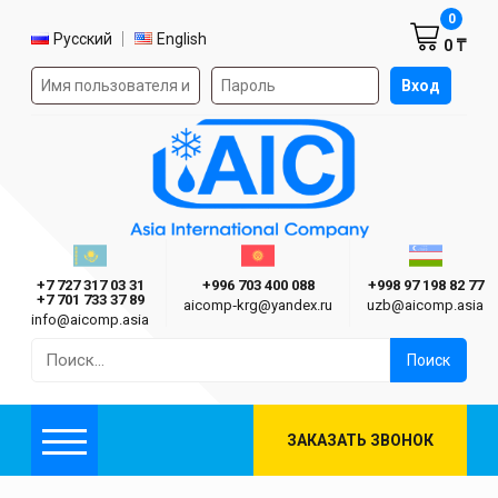
Корзин
0
Выбор языка
Русский
English
0 ₸
Форма авторизации на сайте
Вход
AIC
Казахстан г. Алматы
Киргизия г. Бишкек
Узбекиста
Asia International Company
+7 727 317 03 31
+996 703 400 088
+998 97 198 82 77
+7 701 733 37 89
aicomp‑krg@yandex.ru
uzb@aicomp.asia
info@aicomp.asia
Найти:
ЗАКАЗАТЬ ЗВОНОК
Меню