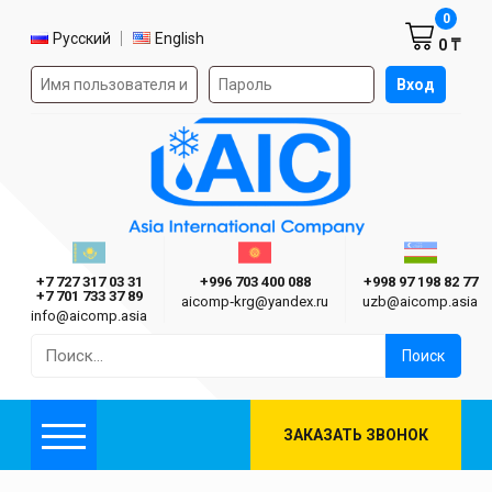
Корзин
0
Выбор языка
Русский
English
0 ₸
Форма авторизации на сайте
Вход
AIC
Казахстан г. Алматы
Киргизия г. Бишкек
Узбекиста
Asia International Company
+7 727 317 03 31
+996 703 400 088
+998 97 198 82 77
+7 701 733 37 89
aicomp‑krg@yandex.ru
uzb@aicomp.asia
info@aicomp.asia
Найти:
ЗАКАЗАТЬ ЗВОНОК
Меню