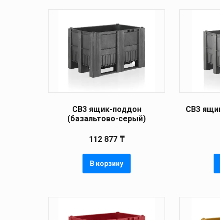
CB3 ящик-поддон
CB3 ящи
(базальтово-серый)
112 877
₸
В корзину