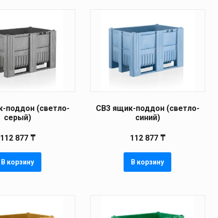
к-поддон (светло-
CB3 ящик-поддон (светло-
серый)
синий)
112 877
₸
112 877
₸
В корзину
В корзину