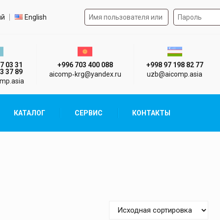
Форма авторизации на 
р языка
ий
English
стан г. Алматы
Киргизия г. Бишкек
Узбекистан г
7 03 31
+996 703 400 088
+998 97 198 82 77
3 37 89
aicomp‑krg@yandex.ru
uzb@aicomp.asia
mp.asia
КАТАЛОГ
СЕРВИС
КОНТАКТЫ