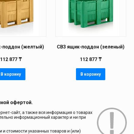
-поддон (желтый)
CB3 ящик-поддон (зеленый)
112 877
₸
112 877
₸
В корзину
В корзину
чной офертой.
рнет-сайт, а также вся информация о товарах
ительно информационный характер и ни при
и стоимости указанных товаров и (или)