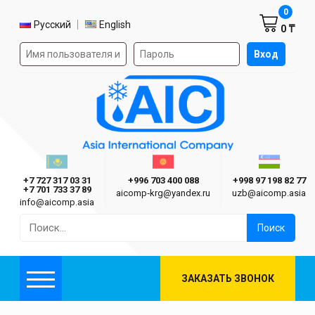
Корзин
0
Выбор языка
Русский
English
0 ₸
Форма авторизации на сайте
Вход
AIC
Казахстан г. Алматы
Киргизия г. Бишкек
Узбекиста
Asia International Company
+7 727 317 03 31
+996 703 400 088
+998 97 198 82 77
+7 701 733 37 89
aicomp‑krg@yandex.ru
uzb@aicomp.asia
info@aicomp.asia
Найти:
ЗАКАЗАТЬ ЗВОНОК
Меню