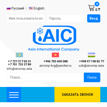
Корзин
0
Выбор языка
Русский
English
0 ₸
Форма авторизации на сайте
Вход
AIC
Казахстан г. Алматы
Киргизия г. Бишкек
Узбекиста
Asia International Company
+7 727 317 03 31
+996 703 400 088
+998 97 198 82 77
+7 701 733 37 89
aicomp‑krg@yandex.ru
uzb@aicomp.asia
info@aicomp.asia
Найти:
ЗАКАЗАТЬ ЗВОНОК
Меню