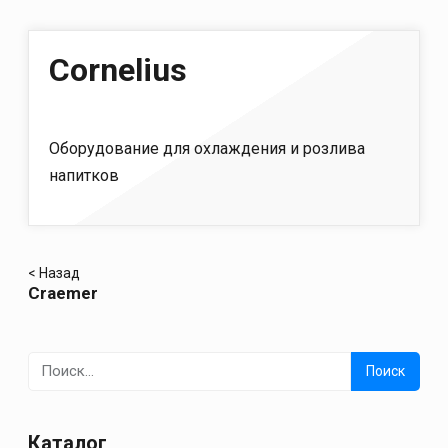
Cornelius
Оборудование для охлаждения и розлива
напитков
Навигация
< Назад
Сraemer
по
записям
Найти:
Каталог