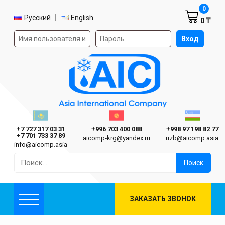
Корзин
0
Выбор языка
Русский
English
0 ₸
Форма авторизации на сайте
Вход
AIC
Казахстан г. Алматы
Киргизия г. Бишкек
Узбекиста
Asia International Company
+7 727 317 03 31
+996 703 400 088
+998 97 198 82 77
+7 701 733 37 89
aicomp‑krg@yandex.ru
uzb@aicomp.asia
info@aicomp.asia
Найти:
ЗАКАЗАТЬ ЗВОНОК
Меню