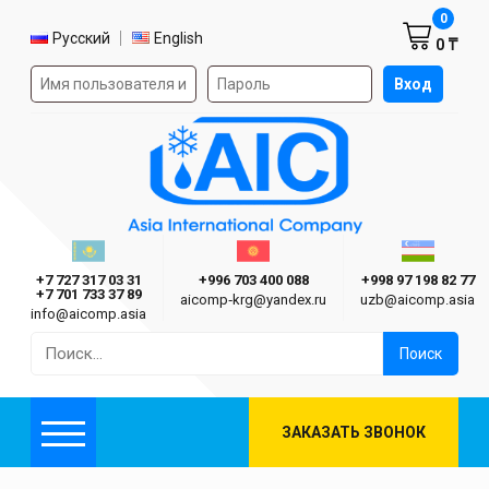
Корзин
0
Выбор языка
Русский
English
0 ₸
Форма авторизации на сайте
Вход
AIC
Казахстан г. Алматы
Киргизия г. Бишкек
Узбекиста
Asia International Company
+7 727 317 03 31
+996 703 400 088
+998 97 198 82 77
+7 701 733 37 89
aicomp‑krg@yandex.ru
uzb@aicomp.asia
info@aicomp.asia
Найти:
ЗАКАЗАТЬ ЗВОНОК
Меню