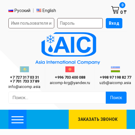
Корзин
0
Выбор языка
Русский
English
0 ₸
Форма авторизации на сайте
Вход
AIC
Казахстан г. Алматы
Киргизия г. Бишкек
Узбекиста
Asia International Company
+7 727 317 03 31
+996 703 400 088
+998 97 198 82 77
+7 701 733 37 89
aicomp‑krg@yandex.ru
uzb@aicomp.asia
info@aicomp.asia
Найти:
ЗАКАЗАТЬ ЗВОНОК
Меню