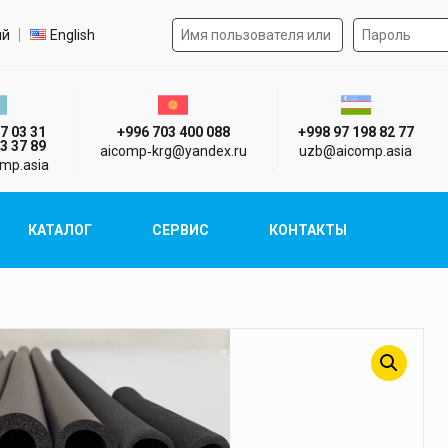
Форма авторизации на 
р языка
ий
English
стан г. Алматы
Киргизия г. Бишкек
Узбекистан г
7 03 31
+996 703 400 088
+998 97 198 82 77
3 37 89
aicomp‑krg@yandex.ru
uzb@aicomp.asia
mp.asia
КАТАЛОГ
СЕРВИС
КОНТАКТЫ