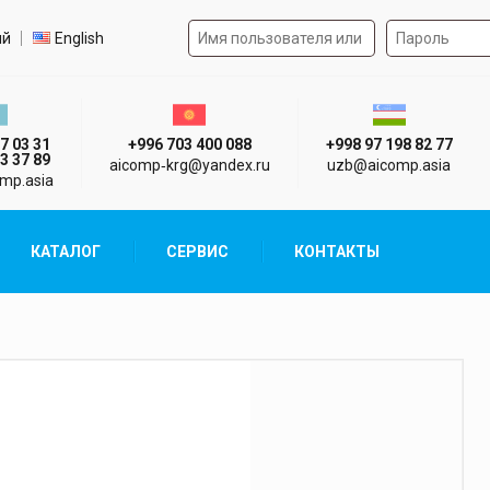
Форма авторизации на 
р языка
ий
English
стан г. Алматы
Киргизия г. Бишкек
Узбекистан г
7 03 31
+996 703 400 088
+998 97 198 82 77
3 37 89
aicomp‑krg@yandex.ru
uzb@aicomp.asia
mp.asia
КАТАЛОГ
СЕРВИС
КОНТАКТЫ