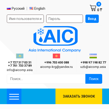
Корзин
0
Выбор языка
Русский
English
0 ₸
Форма авторизации на сайте
Вход
AIC
Казахстан г. Алматы
Киргизия г. Бишкек
Узбекиста
Asia International Company
+7 727 317 03 31
+996 703 400 088
+998 97 198 82 77
+7 701 733 37 89
aicomp‑krg@yandex.ru
uzb@aicomp.asia
info@aicomp.asia
Найти:
ЗАКАЗАТЬ ЗВОНОК
Меню