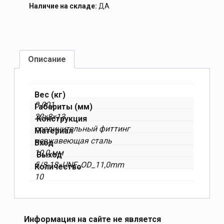
Наличие на складе:
ДА
Описание
Вес (кг)
0.001
Габариты (мм)
22x8x13
Конструкция
соединительный фиттинг
Материал
нержавеющая сталь
Вход
10,0 мм
Выход
5/8-18»UNF_OD_11,0mm
Количество
10
Информация на сайте не является