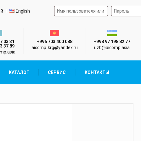
Форма авторизации на 
р языка
ий
English
стан г. Алматы
Киргизия г. Бишкек
Узбекистан г
7 03 31
+996 703 400 088
+998 97 198 82 77
3 37 89
aicomp‑krg@yandex.ru
uzb@aicomp.asia
mp.asia
КАТАЛОГ
СЕРВИС
КОНТАКТЫ