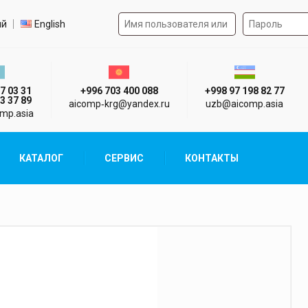
Форма авторизации на 
р языка
ий
English
стан г. Алматы
Киргизия г. Бишкек
Узбекистан г
7 03 31
+996 703 400 088
+998 97 198 82 77
3 37 89
aicomp‑krg@yandex.ru
uzb@aicomp.asia
mp.asia
КАТАЛОГ
СЕРВИС
КОНТАКТЫ