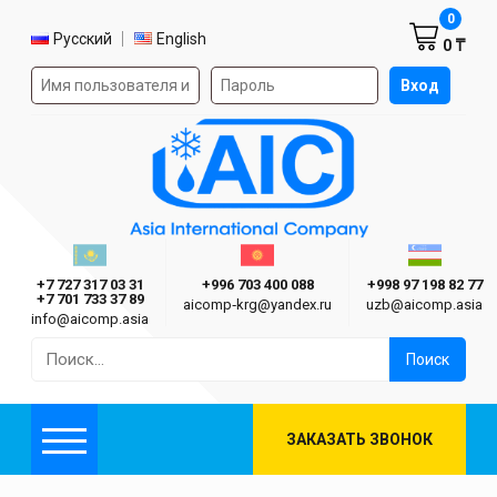
Корзин
0
Выбор языка
Русский
English
0 ₸
Форма авторизации на сайте
Вход
AIC
Казахстан г. Алматы
Киргизия г. Бишкек
Узбекиста
Asia International Company
+7 727 317 03 31
+996 703 400 088
+998 97 198 82 77
+7 701 733 37 89
aicomp‑krg@yandex.ru
uzb@aicomp.asia
info@aicomp.asia
Найти:
ЗАКАЗАТЬ ЗВОНОК
Меню