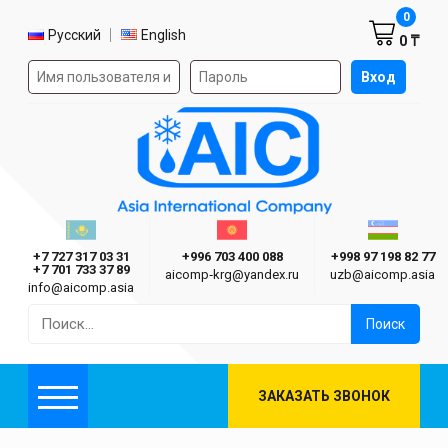
Корзин
0
Выбор языка
Русский
English
0 ₸
Форма авторизации на сайте
Вход
AIC
Казахстан г. Алматы
Киргизия г. Бишкек
Узбекиста
Asia International Company
+7 727 317 03 31
+996 703 400 088
+998 97 198 82 77
+7 701 733 37 89
aicomp‑krg@yandex.ru
uzb@aicomp.asia
info@aicomp.asia
Найти:
ЗАКАЗАТЬ ЗВОНОК
Меню