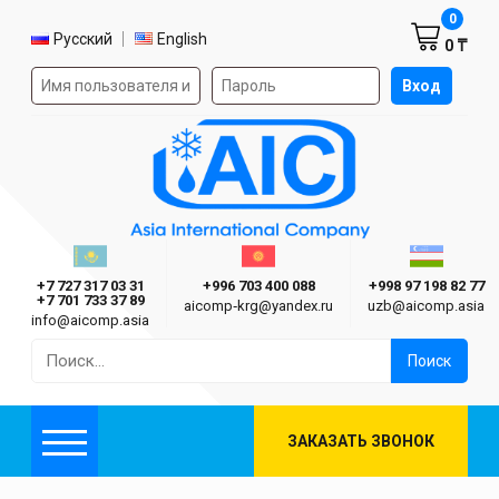
Корзин
0
Выбор языка
Русский
English
0 ₸
Форма авторизации на сайте
Вход
AIC
Казахстан г. Алматы
Киргизия г. Бишкек
Узбекиста
Asia International Company
+7 727 317 03 31
+996 703 400 088
+998 97 198 82 77
+7 701 733 37 89
aicomp‑krg@yandex.ru
uzb@aicomp.asia
info@aicomp.asia
Найти:
ЗАКАЗАТЬ ЗВОНОК
Меню