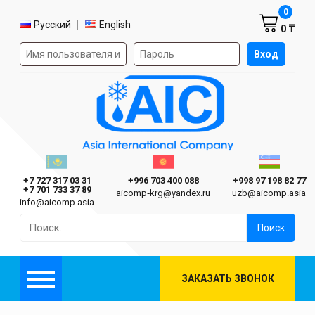
Корзин
0
Выбор языка
Русский
English
0 ₸
Форма авторизации на сайте
Вход
AIC
Казахстан г. Алматы
Киргизия г. Бишкек
Узбекиста
Asia International Company
+7 727 317 03 31
+996 703 400 088
+998 97 198 82 77
+7 701 733 37 89
aicomp‑krg@yandex.ru
uzb@aicomp.asia
info@aicomp.asia
Найти:
ЗАКАЗАТЬ ЗВОНОК
Меню