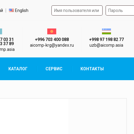
Форма авторизации на 
р языка
ий
English
стан г. Алматы
Киргизия г. Бишкек
Узбекистан г
7 03 31
+996 703 400 088
+998 97 198 82 77
3 37 89
aicomp‑krg@yandex.ru
uzb@aicomp.asia
mp.asia
КАТАЛОГ
СЕРВИС
КОНТАКТЫ