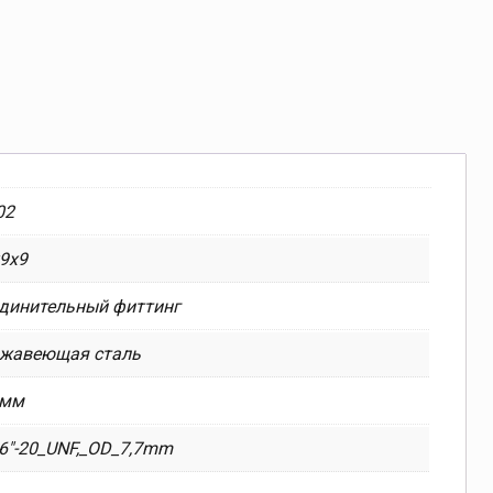
02
9x9
динительный фиттинг
ржавеющая сталь
 мм
6″-20_UNF,_OD_7,7mm