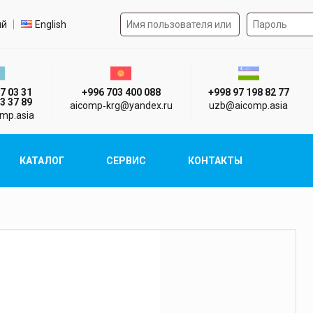
Форма авторизации на 
р языка
ий
English
стан г. Алматы
Киргизия г. Бишкек
Узбекистан г
7 03 31
+996 703 400 088
+998 97 198 82 77
3 37 89
aicomp‑krg@yandex.ru
uzb@aicomp.asia
mp.asia
КАТАЛОГ
СЕРВИС
КОНТАКТЫ