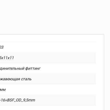
03
5x11x11
динительный фиттинг
ржавеющая сталь
 мм
-16»BSF_OD_9,5mm