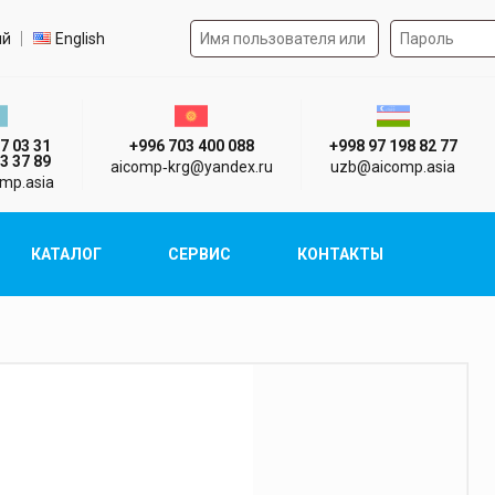
Форма авторизации на 
р языка
ий
English
стан г. Алматы
Киргизия г. Бишкек
Узбекистан г
7 03 31
+996 703 400 088
+998 97 198 82 77
3 37 89
aicomp‑krg@yandex.ru
uzb@aicomp.asia
mp.asia
КАТАЛОГ
СЕРВИС
КОНТАКТЫ