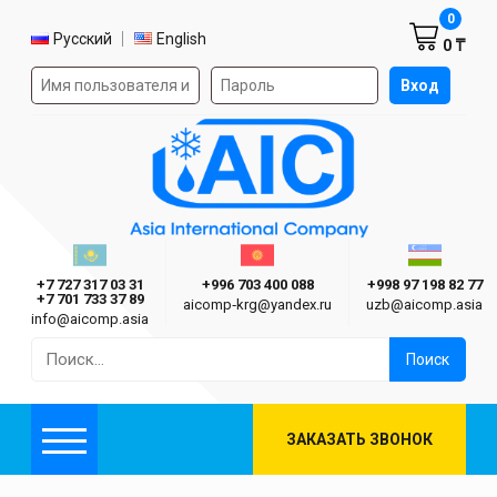
Корзин
0
Выбор языка
Русский
English
0 ₸
Форма авторизации на сайте
Вход
AIC
Казахстан г. Алматы
Киргизия г. Бишкек
Узбекиста
Asia International Company
+7 727 317 03 31
+996 703 400 088
+998 97 198 82 77
+7 701 733 37 89
aicomp‑krg@yandex.ru
uzb@aicomp.asia
info@aicomp.asia
Найти:
ЗАКАЗАТЬ ЗВОНОК
Меню