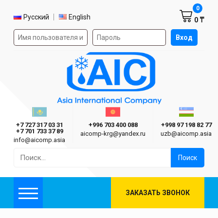
Корзин
0
Выбор языка
Русский
English
0 ₸
Форма авторизации на сайте
Вход
AIC
Казахстан г. Алматы
Киргизия г. Бишкек
Узбекиста
Asia International Company
+7 727 317 03 31
+996 703 400 088
+998 97 198 82 77
+7 701 733 37 89
aicomp‑krg@yandex.ru
uzb@aicomp.asia
info@aicomp.asia
Найти:
ЗАКАЗАТЬ ЗВОНОК
Меню