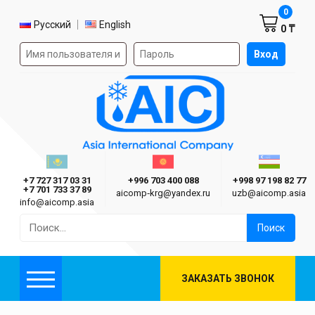
Корзин
0
Выбор языка
Русский
English
0 ₸
Форма авторизации на сайте
Вход
AIC
Казахстан г. Алматы
Киргизия г. Бишкек
Узбекиста
Asia International Company
+7 727 317 03 31
+996 703 400 088
+998 97 198 82 77
+7 701 733 37 89
aicomp‑krg@yandex.ru
uzb@aicomp.asia
info@aicomp.asia
Найти:
ЗАКАЗАТЬ ЗВОНОК
Меню