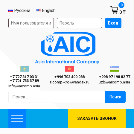
Корзин
0
Выбор языка
Русский
English
0 ₸
Форма авторизации на сайте
Вход
AIC
Казахстан г. Алматы
Киргизия г. Бишкек
Узбекиста
Asia International Company
+7 727 317 03 31
+996 703 400 088
+998 97 198 82 77
+7 701 733 37 89
aicomp‑krg@yandex.ru
uzb@aicomp.asia
info@aicomp.asia
Найти:
ЗАКАЗАТЬ ЗВОНОК
Меню