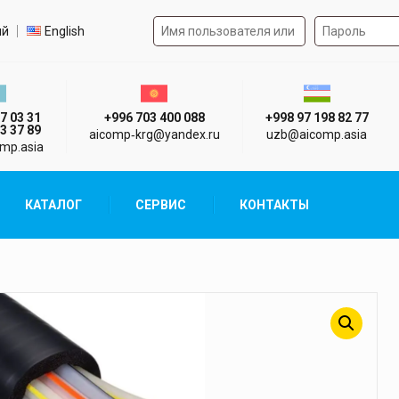
Форма авторизации на 
р языка
ий
English
стан г. Алматы
Киргизия г. Бишкек
Узбекистан г
7 03 31
+996 703 400 088
+998 97 198 82 77
3 37 89
aicomp‑krg@yandex.ru
uzb@aicomp.asia
mp.asia
КАТАЛОГ
СЕРВИС
КОНТАКТЫ