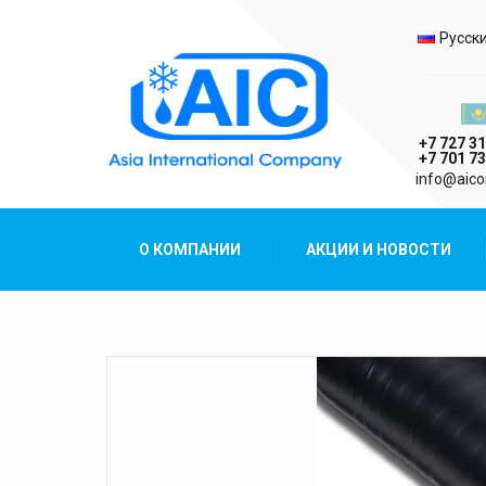
Выбо
Русск
Казах
+7 727 31
+7 701 73
AIC
info@aico
Asia International Company
О КОМПАНИИ
АКЦИИ И НОВОСТИ