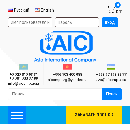
Корзин
0
Выбор языка
Русский
English
0 ₸
Форма авторизации на сайте
Вход
AIC
Казахстан г. Алматы
Киргизия г. Бишкек
Узбекиста
Asia International Company
+7 727 317 03 31
+996 703 400 088
+998 97 198 82 77
+7 701 733 37 89
aicomp‑krg@yandex.ru
uzb@aicomp.asia
info@aicomp.asia
Найти:
ЗАКАЗАТЬ ЗВОНОК
Меню