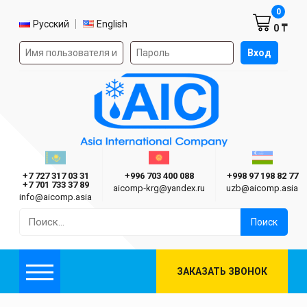
Корзин
0
Выбор языка
Русский
English
0 ₸
Форма авторизации на сайте
Вход
AIC
Казахстан г. Алматы
Киргизия г. Бишкек
Узбекиста
Asia International Company
+7 727 317 03 31
+996 703 400 088
+998 97 198 82 77
+7 701 733 37 89
aicomp‑krg@yandex.ru
uzb@aicomp.asia
info@aicomp.asia
Найти:
ЗАКАЗАТЬ ЗВОНОК
Меню