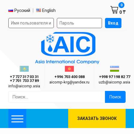
Корзин
0
Выбор языка
Русский
English
0 ₸
Форма авторизации на сайте
Вход
AIC
Казахстан г. Алматы
Киргизия г. Бишкек
Узбекиста
Asia International Company
+7 727 317 03 31
+996 703 400 088
+998 97 198 82 77
+7 701 733 37 89
aicomp‑krg@yandex.ru
uzb@aicomp.asia
info@aicomp.asia
Найти:
ЗАКАЗАТЬ ЗВОНОК
Меню