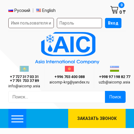
Корзин
0
Выбор языка
Русский
English
0 ₸
Форма авторизации на сайте
Вход
AIC
Казахстан г. Алматы
Киргизия г. Бишкек
Узбекиста
Asia International Company
+7 727 317 03 31
+996 703 400 088
+998 97 198 82 77
+7 701 733 37 89
aicomp‑krg@yandex.ru
uzb@aicomp.asia
info@aicomp.asia
Найти:
ЗАКАЗАТЬ ЗВОНОК
Меню