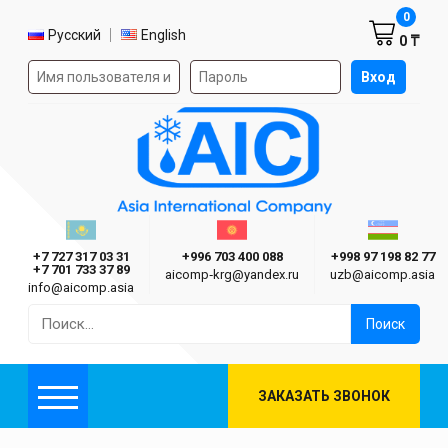
Корзин
0
Выбор языка
Русский
English
0 ₸
Форма авторизации на сайте
Вход
AIC
Казахстан г. Алматы
Киргизия г. Бишкек
Узбекиста
Asia International Company
+7 727 317 03 31
+996 703 400 088
+998 97 198 82 77
+7 701 733 37 89
aicomp‑krg@yandex.ru
uzb@aicomp.asia
info@aicomp.asia
Найти:
ЗАКАЗАТЬ ЗВОНОК
Меню