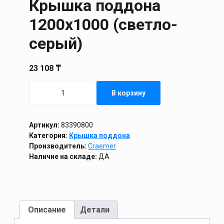
Крышка поддона
1200х1000 (светло-
серый)
23 108
₸
Количество
В корзину
товара
Крышка
поддона
1200х1000
Артикул:
83390800
(светло-
Категория:
Крышка поддона
серый)
Производитель:
Craemer
Наличие на складе:
ДА
Описание
Детали