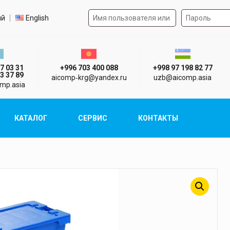
Форма авторизации на 
р языка
ий
English
стан г. Алматы
Киргизия г. Бишкек
Узбекистан г
7 03 31
+996 703 400 088
+998 97 198 82 77
3 37 89
aicomp‑krg@yandex.ru
uzb@aicomp.asia
mp.asia
КАТАЛОГ
СЕРВИС
КОНТАКТЫ