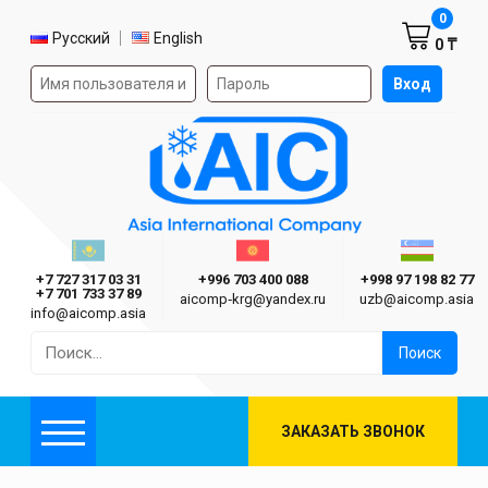
Корзин
0
Выбор языка
Русский
English
0 ₸
Форма авторизации на сайте
Вход
AIC
Казахстан г. Алматы
Киргизия г. Бишкек
Узбекиста
Asia International Company
+7 727 317 03 31
+996 703 400 088
+998 97 198 82 77
+7 701 733 37 89
aicomp‑krg@yandex.ru
uzb@aicomp.asia
info@aicomp.asia
Найти:
ЗАКАЗАТЬ ЗВОНОК
Меню