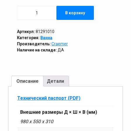
Количество
В корзину
товара
Ванна
100л
со
Артикул:
81291010
сливным
Категория:
Ванна
отверстием
Производитель:
Craemer
и
Наличие на складе:
ДА
пробкой
Описание
Детали
Технический паспорт (PDF)
Внешние размеры Д × Ш × В (мм)
980 х 550 х 310