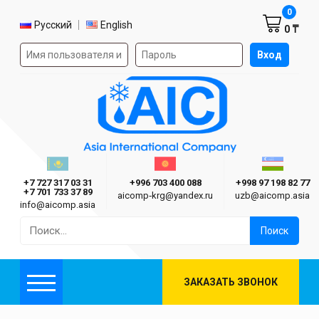
Корзин
0
Выбор языка
Русский
English
0 ₸
Форма авторизации на сайте
Вход
AIC
Казахстан г. Алматы
Киргизия г. Бишкек
Узбекиста
Asia International Company
+7 727 317 03 31
+996 703 400 088
+998 97 198 82 77
+7 701 733 37 89
aicomp‑krg@yandex.ru
uzb@aicomp.asia
info@aicomp.asia
Найти:
ЗАКАЗАТЬ ЗВОНОК
Меню