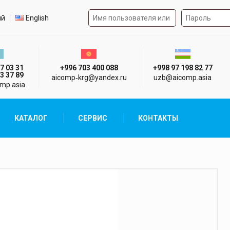
Форма авторизации на 
р языка
ий
English
стан г. Алматы
Киргизия г. Бишкек
Узбекистан г
7 03 31
+996 703 400 088
+998 97 198 82 77
3 37 89
aicomp‑krg@yandex.ru
uzb@aicomp.asia
mp.asia
КАТАЛОГ
СЕРВИС
КОНТАКТЫ