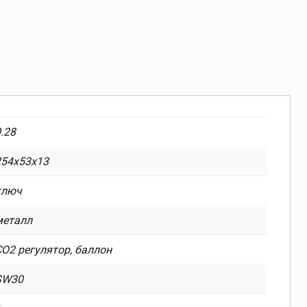
.28
254x53x13
ключ
металл
СО2 регулятор, баллон
SW30