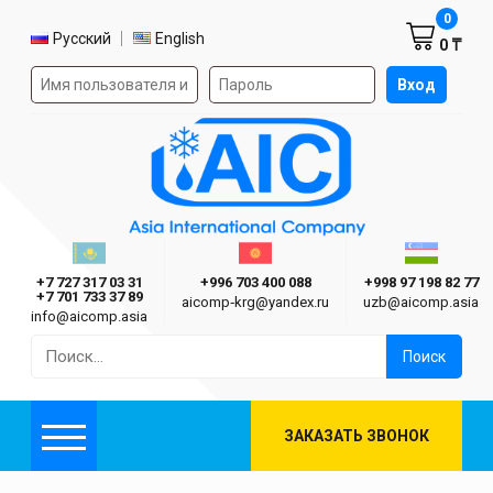
Корзин
0
Выбор языка
Русский
English
0 ₸
Форма авторизации на сайте
Вход
AIC
Казахстан г. Алматы
Киргизия г. Бишкек
Узбекиста
Asia International Company
+7 727 317 03 31
+996 703 400 088
+998 97 198 82 77
+7 701 733 37 89
aicomp‑krg@yandex.ru
uzb@aicomp.asia
info@aicomp.asia
Найти:
ЗАКАЗАТЬ ЗВОНОК
Меню