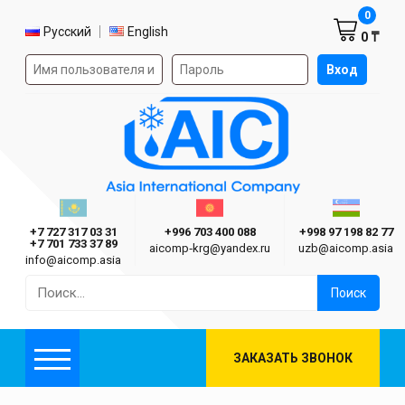
Корзин
0
Выбор языка
Русский
English
0 ₸
Форма авторизации на сайте
Вход
AIC
Казахстан г. Алматы
Киргизия г. Бишкек
Узбекиста
Asia International Company
+7 727 317 03 31
+996 703 400 088
+998 97 198 82 77
+7 701 733 37 89
aicomp‑krg@yandex.ru
uzb@aicomp.asia
info@aicomp.asia
Найти:
ЗАКАЗАТЬ ЗВОНОК
Меню