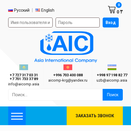
Корзин
0
Выбор языка
Русский
English
0 ₸
Форма авторизации на сайте
Вход
AIC
Казахстан г. Алматы
Киргизия г. Бишкек
Узбекиста
Asia International Company
+7 727 317 03 31
+996 703 400 088
+998 97 198 82 77
+7 701 733 37 89
aicomp‑krg@yandex.ru
uzb@aicomp.asia
info@aicomp.asia
Найти:
ЗАКАЗАТЬ ЗВОНОК
Меню