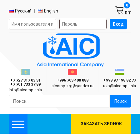
Корзин
0
Выбор языка
Русский
English
0 ₸
Форма авторизации на сайте
Вход
AIC
Казахстан г. Алматы
Киргизия г. Бишкек
Узбекиста
Asia International Company
+7 727 317 03 31
+996 703 400 088
+998 97 198 82 77
+7 701 733 37 89
aicomp‑krg@yandex.ru
uzb@aicomp.asia
info@aicomp.asia
Найти:
ЗАКАЗАТЬ ЗВОНОК
Меню