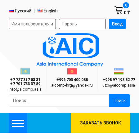
Корзин
0
Выбор языка
Русский
English
0 ₸
Форма авторизации на сайте
Вход
AIC
Казахстан г. Алматы
Киргизия г. Бишкек
Узбекиста
Asia International Company
+7 727 317 03 31
+996 703 400 088
+998 97 198 82 77
+7 701 733 37 89
aicomp‑krg@yandex.ru
uzb@aicomp.asia
info@aicomp.asia
Найти:
ЗАКАЗАТЬ ЗВОНОК
Меню