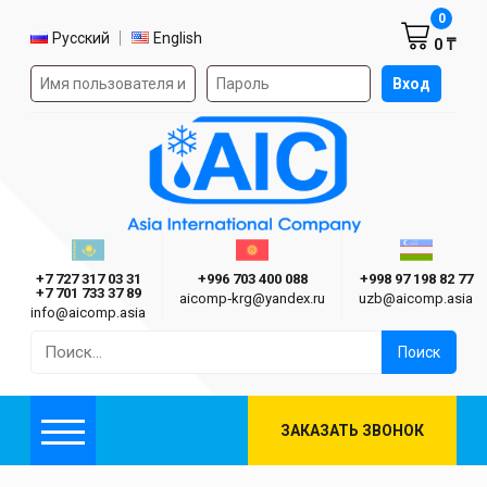
Корзин
0
Выбор языка
Русский
English
0 ₸
Форма авторизации на сайте
Вход
AIC
Казахстан г. Алматы
Киргизия г. Бишкек
Узбекиста
Asia International Company
+7 727 317 03 31
+996 703 400 088
+998 97 198 82 77
+7 701 733 37 89
aicomp‑krg@yandex.ru
uzb@aicomp.asia
info@aicomp.asia
Найти:
ЗАКАЗАТЬ ЗВОНОК
Меню