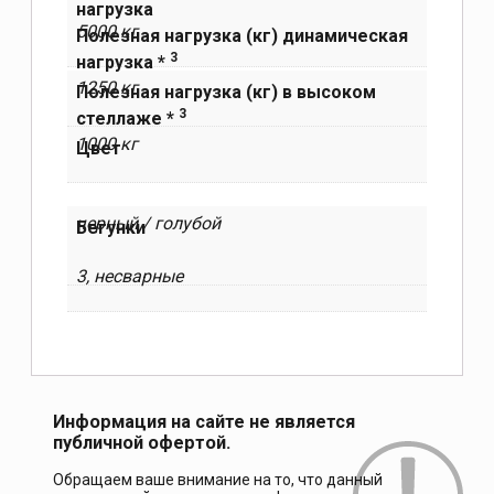
нагрузка
5000 кг
Полезная нагрузка (кг) динамическая
3
нагрузка *
1250 кг
Полезная нагрузка (кг) в высоком
3
стеллаже *
1000 кг
Цвет
черный / голубой
Бегунки
3, несварные
Информация на сайте не является
публичной офертой.
Обращаем ваше внимание на то, что данный