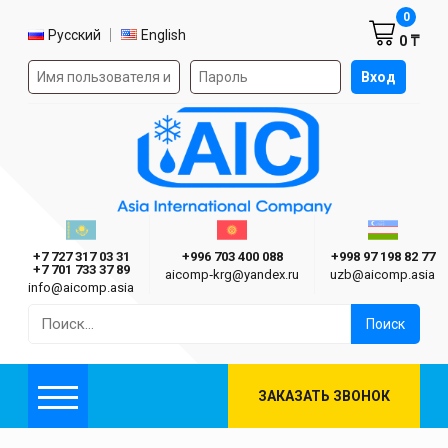
Корзин
0
Выбор языка
Русский
English
0 ₸
Форма авторизации на сайте
Вход
AIC
Казахстан г. Алматы
Киргизия г. Бишкек
Узбекиста
Asia International Company
+7 727 317 03 31
+996 703 400 088
+998 97 198 82 77
+7 701 733 37 89
aicomp‑krg@yandex.ru
uzb@aicomp.asia
info@aicomp.asia
Найти:
ЗАКАЗАТЬ ЗВОНОК
Меню