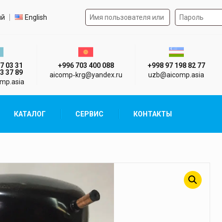
Форма авторизации на 
р языка
ий
English
стан г. Алматы
Киргизия г. Бишкек
Узбекистан г
7 03 31
+996 703 400 088
+998 97 198 82 77
3 37 89
aicomp‑krg@yandex.ru
uzb@aicomp.asia
mp.asia
КАТАЛОГ
СЕРВИС
КОНТАКТЫ