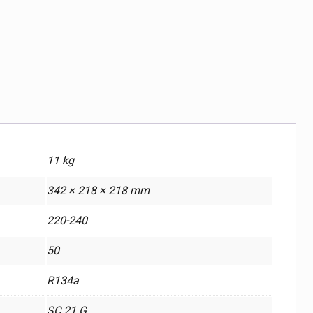
11 kg
342 × 218 × 218 mm
220-240
50
R134a
SC 21 G