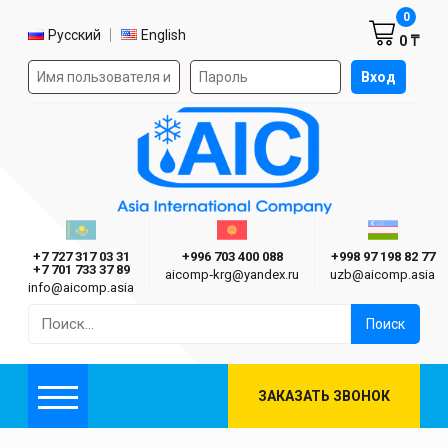
Корзин
0
Выбор языка
Русский
English
0 ₸
Форма авторизации на сайте
Вход
AIC
Казахстан г. Алматы
Киргизия г. Бишкек
Узбекиста
Asia International Company
+7 727 317 03 31
+996 703 400 088
+998 97 198 82 77
+7 701 733 37 89
aicomp‑krg@yandex.ru
uzb@aicomp.asia
info@aicomp.asia
Найти:
ЗАКАЗАТЬ ЗВОНОК
Меню