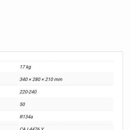
17 kg
340 × 280 × 210 mm
220-240
50
R134a
CAJ 4476 Y