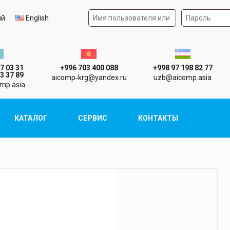
Форма авторизации на 
р языка
ий
English
стан г. Алматы
Киргизия г. Бишкек
Узбекистан г
7 03 31
+996 703 400 088
+998 97 198 82 77
3 37 89
aicomp‑krg@yandex.ru
uzb@aicomp.asia
mp.asia
КАТАЛОГ
СЕРВИС
КОНТАКТЫ